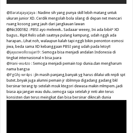
@BaratajayaJaya :
Nadine sih yang punya skill lebih matang untuk
ukuran junior XD. Cerdik mengolah bola silang di depan net mencari
ruang kosong yang jauh dari jangkauan lawan
@Nic300182
:
PBSI ayo meleeek.. Sadaaar weeey, Ini ada bibit² XD
bagus.. Ripit Relis udah saatnya pulang kampung, udah nggk ada
harapan.. Lihat noh, walaupun kalah tapi nggk bikin penonton esmosi
jiwa, beda sama XD kebanggaan PBSI yang udah pada letoy!!
@jayuswollosujari9 :
Semoga bisa menjadi andalan Indonesia di
tingkat internasional n bisa juara
@Hani-wu4zo :
Semoga menjadi pemain top dunia.dan mengharum
nama bangsa
@FgGhj-wr4ps :
jln masih panjang,banyak yg harus dilalui utk nnjdi spt
butet..bnyak juga alumni pemain jr sblmnya digadang gadang bkl
bersinar terang tp setelah msuk ktegori dewasa makin mlmpem..jadi
biasa aja jangan wau dulu..semoga saja setelah jr nnti akn terus
konsisten dan terus meingkat dan bisa bersinar dikncah dunia