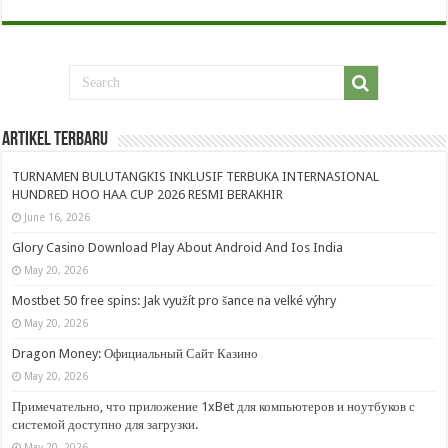
Artikel Terbaru
TURNAMEN BULUTANGKIS INKLUSIF TERBUKA INTERNASIONAL
HUNDRED HOO HAA CUP 2026 RESMI BERAKHIR
June 16, 2026
Glory Casino Download Play About Android And Ios India
May 20, 2026
Mostbet 50 free spins: Jak využít pro šance na velké výhry
May 20, 2026
Dragon Money: Официальный Сайт Казино
May 20, 2026
Примечательно, что приложение 1xBet для компьютеров и ноутбуков с
системой доступно для загрузки.
May 20, 2026