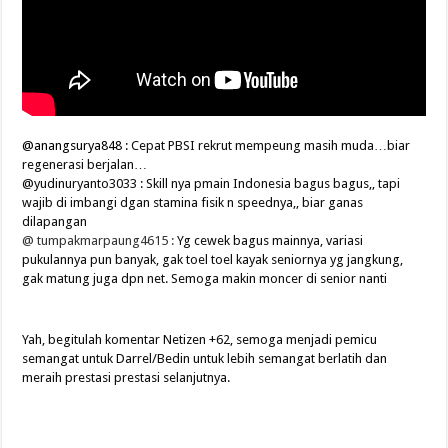
@anangsurya848 :
Cepat PBSI rekrut mempeung masih muda…biar
regenerasi berjalan…
@yudinuryanto3033 : Skill nya pmain Indonesia bagus bagus,, tapi
wajib di imbangi dgan stamina fisik n speednya,, biar ganas
dilapangan
@ tumpakmarpaung4615 :
Yg cewek bagus mainnya, variasi
pukulannya pun banyak, gak toel toel kayak seniornya yg jangkung,
gak matung juga dpn net. Semoga makin moncer di senior nanti
Yah, begitulah komentar Netizen +62, semoga menjadi pemicu
semangat untuk Darrel/Bedin untuk lebih semangat berlatih dan
meraih prestasi prestasi selanjutnya.