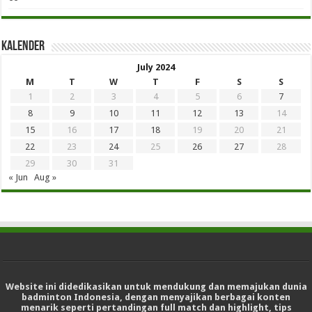
Kalender
July 2024
M
T
W
T
F
S
S
1
2
3
4
5
6
7
8
9
10
11
12
13
14
15
16
17
18
19
20
21
22
23
24
25
26
27
28
29
30
31
« Jun
Aug »
Website ini didedikasikan untuk mendukung dan memajukan dunia
badminton Indonesia, dengan menyajikan berbagai konten
menarik seperti pertandingan full match dan highlight, tips