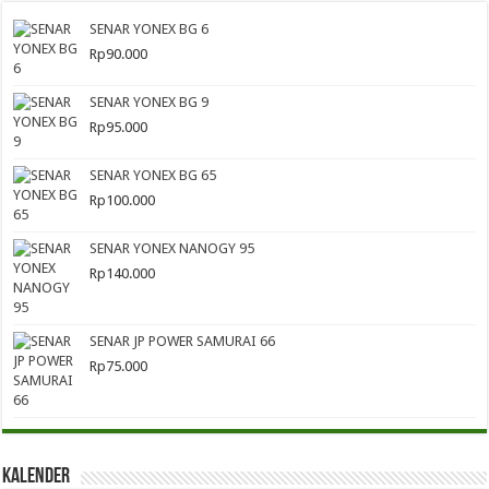
SENAR YONEX BG 6
Rp
90.000
SENAR YONEX BG 9
Rp
95.000
SENAR YONEX BG 65
Rp
100.000
SENAR YONEX NANOGY 95
Rp
140.000
SENAR JP POWER SAMURAI 66
Rp
75.000
Kalender