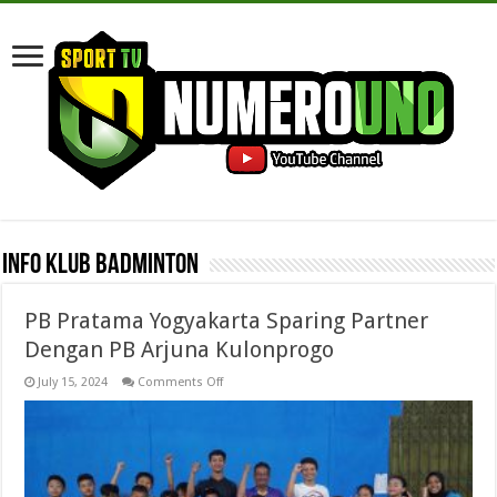
Info Klub badminton
PB Pratama Yogyakarta Sparing Partner
Dengan PB Arjuna Kulonprogo
on
July 15, 2024
Comments Off
PB
Pratama
Yogyakarta
Sparing
Partner
Dengan
PB
Arjuna