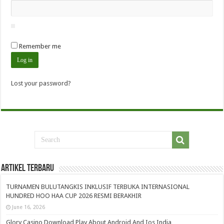
Remember me
Log in
Lost your password?
Artikel Terbaru
TURNAMEN BULUTANGKIS INKLUSIF TERBUKA INTERNASIONAL
HUNDRED HOO HAA CUP 2026 RESMI BERAKHIR
June 16, 2026
Glory Casino Download Play About Android And Ios India