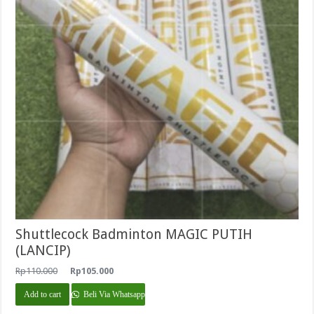
Shuttlecock Badminton MAGIC PUTIH
(LANCIP)
Original
Current
Rp
110.000
Rp
105.000
price
price
was:
is:
Add to cart
Beli Via Whatsapp
Rp110.000.
Rp105.000.