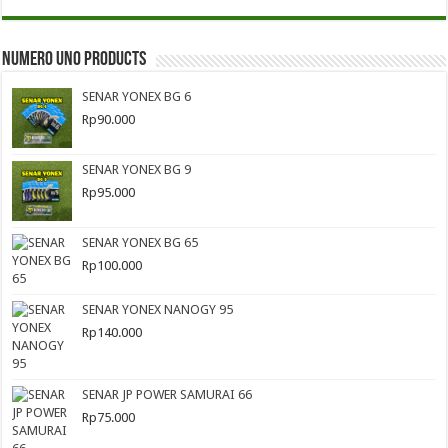
Numero Uno Products
SENAR YONEX BG 6
Rp
90.000
SENAR YONEX BG 9
Rp
95.000
SENAR YONEX BG 65
Rp
100.000
SENAR YONEX NANOGY 95
Rp
140.000
SENAR JP POWER SAMURAI 66
Rp
75.000