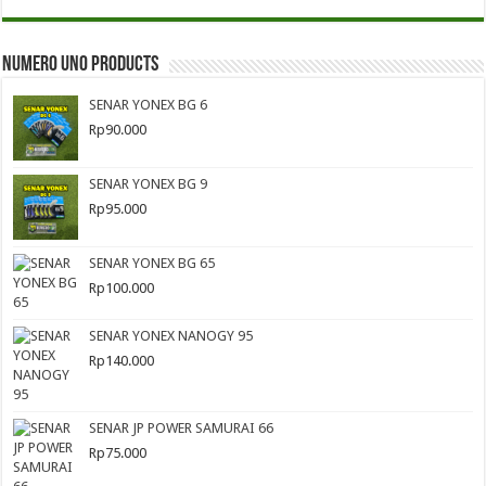
Numero Uno Products
SENAR YONEX BG 6
Rp
90.000
SENAR YONEX BG 9
Rp
95.000
SENAR YONEX BG 65
Rp
100.000
SENAR YONEX NANOGY 95
Rp
140.000
SENAR JP POWER SAMURAI 66
Rp
75.000