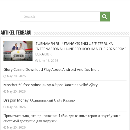
Artikel Terbaru
TURNAMEN BULUTANGKIS INKLUSIF TERBUKA
INTERNASIONAL HUNDRED HOO HAA CUP 2026 RESMI
BERAKHIR
June 16, 2026
Glory Casino Download Play About Android And Ios India
May 20, 2026
Mostbet 50 free spins: Jak využít pro šance na velké výhry
May 20, 2026
Dragon Money: Официальный Сайт Казино
May 20, 2026
Примечательно, что приложение 1xBet для компьютеров и ноутбуков с
системой доступно для загрузки.
May 20, 2026